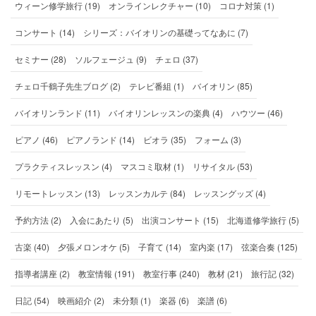
ウィーン修学旅行 (19)
オンラインレクチャー (10)
コロナ対策 (1)
コンサート (14)
シリーズ：バイオリンの基礎ってなあに (7)
セミナー (28)
ソルフェージュ (9)
チェロ (37)
チェロ千鶴子先生ブログ (2)
テレビ番組 (1)
バイオリン (85)
バイオリンランド (11)
バイオリンレッスンの楽典 (4)
ハウツー (46)
ピアノ (46)
ピアノランド (14)
ビオラ (35)
フォーム (3)
プラクティスレッスン (4)
マスコミ取材 (1)
リサイタル (53)
リモートレッスン (13)
レッスンカルテ (84)
レッスングッズ (4)
予約方法 (2)
入会にあたり (5)
出演コンサート (15)
北海道修学旅行 (5)
古楽 (40)
夕張メロンオケ (5)
子育て (14)
室内楽 (17)
弦楽合奏 (125)
指導者講座 (2)
教室情報 (191)
教室行事 (240)
教材 (21)
旅行記 (32)
日記 (54)
映画紹介 (2)
未分類 (1)
楽器 (6)
楽譜 (6)