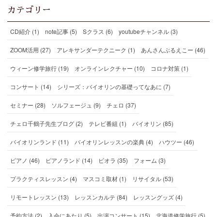
カテゴリー
CD紹介 (1)
note記事 (5)
Sクラス (6)
youtubeチャンネル (3)
ZOOM活用 (27)
アレキサンダーテクニーク (1)
あんさんぶるえこー (46)
ウィーン修学旅行 (19)
オンラインレクチャー (10)
コロナ対策 (1)
コンサート (14)
シリーズ：バイオリンの基礎ってなあに (7)
セミナー (28)
ソルフェージュ (9)
チェロ (37)
チェロ千鶴子先生ブログ (2)
テレビ番組 (1)
バイオリン (85)
バイオリンランド (11)
バイオリンレッスンの楽典 (4)
ハウツー (46)
ピアノ (46)
ピアノランド (14)
ビオラ (35)
フォーム (3)
プラクティスレッスン (4)
マスコミ取材 (1)
リサイタル (53)
リモートレッスン (13)
レッスンカルテ (84)
レッスングッズ (4)
予約方法 (2)
入会にあたり (5)
出演コンサート (15)
北海道修学旅行 (5)