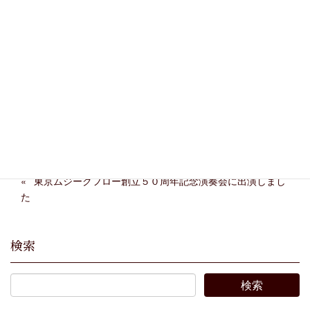
Facebook
X
Bluesky
Threads
Hatena
LINE
Copy
東京ムジークフロー創立５０周年記念演奏会に出演しまし
た
検索