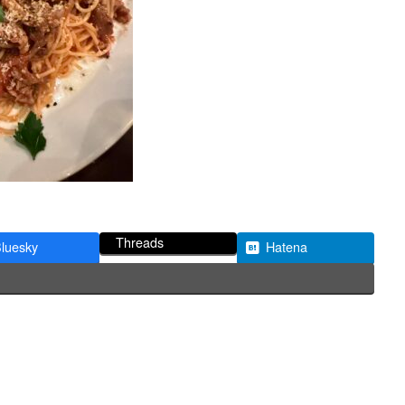
Threads
luesky
Hatena