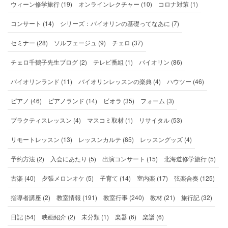
ウィーン修学旅行 (19)
オンラインレクチャー (10)
コロナ対策 (1)
コンサート (14)
シリーズ：バイオリンの基礎ってなあに (7)
セミナー (28)
ソルフェージュ (9)
チェロ (37)
チェロ千鶴子先生ブログ (2)
テレビ番組 (1)
バイオリン (86)
バイオリンランド (11)
バイオリンレッスンの楽典 (4)
ハウツー (46)
ピアノ (46)
ピアノランド (14)
ビオラ (35)
フォーム (3)
プラクティスレッスン (4)
マスコミ取材 (1)
リサイタル (53)
リモートレッスン (13)
レッスンカルテ (85)
レッスングッズ (4)
予約方法 (2)
入会にあたり (5)
出演コンサート (15)
北海道修学旅行 (5)
古楽 (40)
夕張メロンオケ (5)
子育て (14)
室内楽 (17)
弦楽合奏 (125)
指導者講座 (2)
教室情報 (191)
教室行事 (240)
教材 (21)
旅行記 (32)
日記 (54)
映画紹介 (2)
未分類 (1)
楽器 (6)
楽譜 (6)