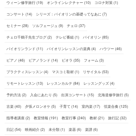
ウィーン修学旅行 (19)
オンラインレクチャー (10)
コロナ対策 (1)
コンサート (14)
シリーズ：バイオリンの基礎ってなあに (7)
セミナー (28)
ソルフェージュ (9)
チェロ (37)
チェロ千鶴子先生ブログ (2)
テレビ番組 (1)
バイオリン (85)
バイオリンランド (11)
バイオリンレッスンの楽典 (4)
ハウツー (46)
ピアノ (46)
ピアノランド (14)
ビオラ (35)
フォーム (3)
プラクティスレッスン (4)
マスコミ取材 (1)
リサイタル (53)
リモートレッスン (13)
レッスンカルテ (84)
レッスングッズ (4)
予約方法 (2)
入会にあたり (5)
出演コンサート (15)
北海道修学旅行 (5)
古楽 (40)
夕張メロンオケ (5)
子育て (14)
室内楽 (17)
弦楽合奏 (125)
指導者講座 (2)
教室情報 (191)
教室行事 (240)
教材 (21)
旅行記 (32)
日記 (54)
映画紹介 (2)
未分類 (1)
楽器 (6)
楽譜 (6)